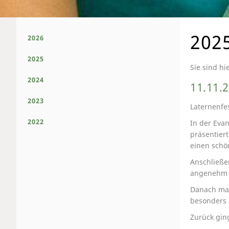
202
2026
2025
Sie sind hi
2024
11.11.
2023
Laternenfe
2022
In der Eva
präsentiert
einen schö
Anschließe
angenehm g
Danach mac
besonders 
Zurück gin