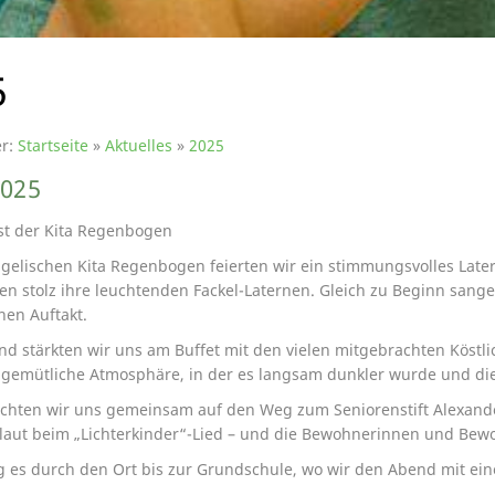
5
er:
Startseite
»
Aktuelles
»
2025
2025
st der Kita Regenbogen
ngelischen Kita Regenbogen feierten wir ein stimmungsvolles Late
en stolz ihre leuchtenden Fackel-Laternen. Gleich zu Beginn sange
nen Auftakt.
nd stärkten wir uns am Buffet mit den vielen mitgebrachten Köstl
emütliche Atmosphäre, in der es langsam dunkler wurde und die 
hten wir uns gemeinsam auf den Weg zum Seniorenstift Alexander
laut beim „Lichterkinder“-Lied – und die Bewohnerinnen und Bewo
g es durch den Ort bis zur Grundschule, wo wir den Abend mit e